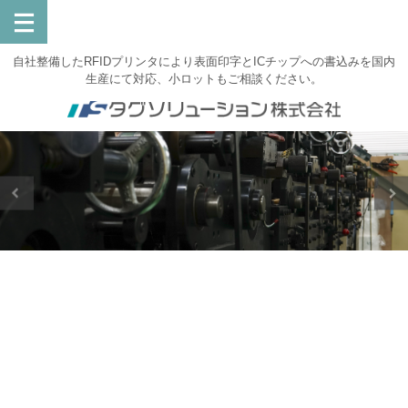
自社整備したRFIDプリンタにより表面印字とICチップへの書込みを国内
生産にて対応、小ロットもご相談ください。